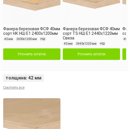
Фанера березовая ФСФ 40мм
Фанера березовая ФСФ 40мм
Фа
сорт НК НШ Е1 2400x1200мм
сорт TS НШ Е1 2440x1220мм
сор
Свеза
40 мм
2400х1200 мм
НШ
40 
40 мм
2440х1220 мм
НШ
Уточнить остаток
Уточнить остаток
толщина: 42 мм
Смотреть все