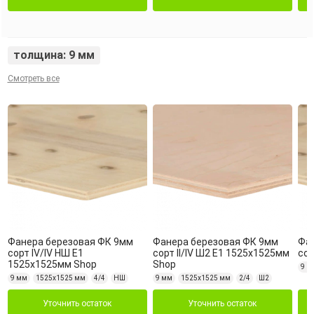
толщина: 9 мм
Смотреть все
Фанера березовая ФК 9мм
Фанера березовая ФК 9мм
Фа
сорт IV/IV НШ Е1
сорт II/IV Ш2 Е1 1525х1525мм
сор
1525х1525мм Shop
Shop
9 м
9 мм
1525х1525 мм
4/4
НШ
9 мм
1525х1525 мм
2/4
Ш2
Уточнить остаток
Уточнить остаток