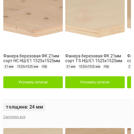
Фанера березовая ФК 21мм
Фанера березовая ФК 21мм
Фа
сорт НС НШ Е1 1525х1525мм
сорт TS НШ Е1 1525х1525мм
сор
21 мм
1525х1525 мм
НШ
21 мм
1525х1525 мм
НШ
21 
Уточнить остаток
Уточнить остаток
толщина: 24 мм
Смотреть все