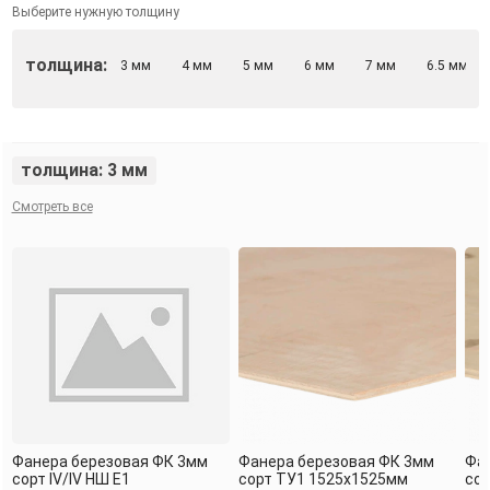
Выберите нужную толщину
толщина:
3 мм
4 мм
5 мм
6 мм
7 мм
6.5 мм
толщина: 3 мм
Смотреть все
Фанера березовая ФК 3мм
Фанера березовая ФК 3мм
Фа
сорт IV/IV НШ Е1
сорт TУ1 1525х1525мм
сор