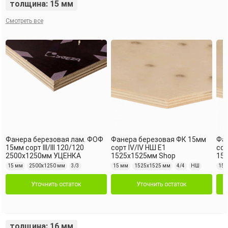
толщина: 15 мм
Смотреть все
Фанера березовая лам. ФОФ
Фанера березовая ФК 15мм
Фа
15мм сорт III/III 120/120
сорт IV/IV НШ Е1
сор
2500х1250мм УЦЕНКА
1525х1525мм Shop
15
15 мм
2500х1250 мм
3/3
15 мм
1525х1525 мм
4/4
НШ
15 
Уточнить остаток
Уточнить остаток
толщина: 16 мм