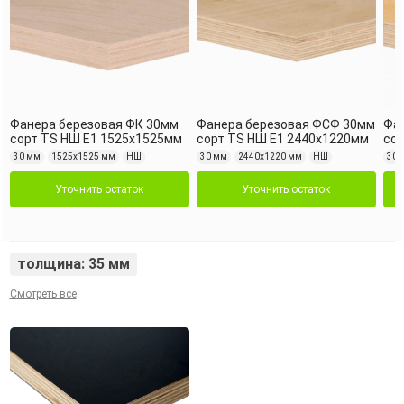
Фанера березовая ФК 30мм
Фанера березовая ФСФ 30мм
Фа
сорт TS НШ Е1 1525х1525мм
сорт TS НШ Е1 2440х1220мм
сор
30 мм
1525х1525 мм
НШ
30 мм
2440х1220 мм
НШ
30 
Уточнить остаток
Уточнить остаток
толщина: 35 мм
Смотреть все