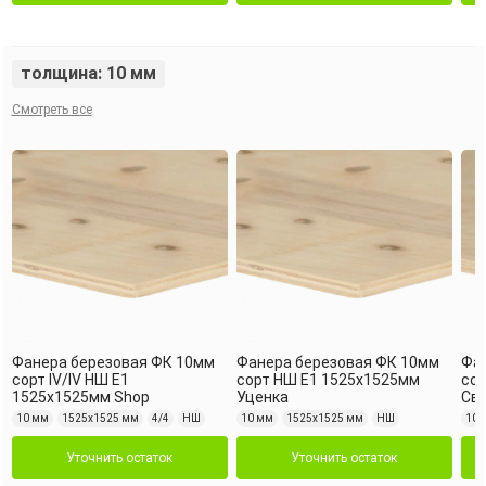
толщина: 10 мм
Смотреть все
Фанера березовая ФК 10мм
Фанера березовая ФК 10мм
Фа
сорт IV/IV НШ Е1
сорт НШ Е1 1525х1525мм
сор
1525х1525мм Shop
Уценка
Св
10 мм
1525х1525 мм
4/4
НШ
10 мм
1525х1525 мм
НШ
10 
Уточнить остаток
Уточнить остаток