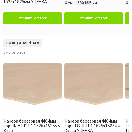
1525х1525мм УЦЕНКА
3 мм
1525х1525 мм
3 м
Уточнить остаток
Уточнить остаток
толщина: 4 мм
Смотреть все
Фанера березовая ФК 4мм
Фанера березовая ФК 4мм
Фа
сорт II/IV Ш2 Е1 1525х1525мм
сорт TS НШ Е1 1525х1525мм
сор
Shop
Свеза УЦЕНКА
15