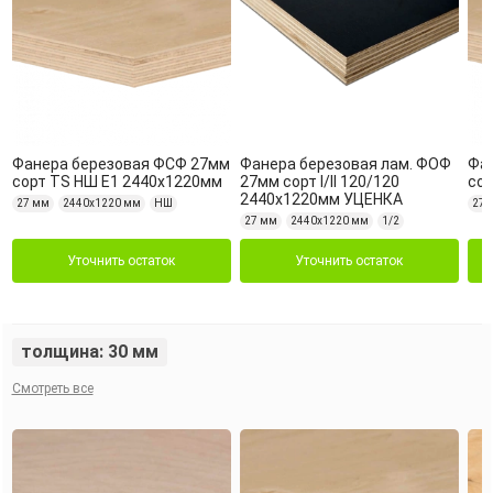
Фанера березовая ФСФ 27мм
Фанера березовая лам. ФОФ
Фа
сорт TS НШ Е1 2440х1220мм
27мм сорт I/II 120/120
сор
2440х1220мм УЦЕНКА
27 мм
2440х1220 мм
НШ
27 
27 мм
2440х1220 мм
1/2
Уточнить остаток
Уточнить остаток
толщина: 30 мм
Смотреть все