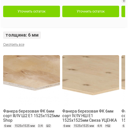
152
Уточнить остаток
Уточнить остаток
толщина: 6 мм
Смотреть все
Фанера березовая ФК 6мм
Фанера березовая ФК 6мм
Фа
сорт III/IV Ш2 Е1 1525х1525мм
сорт IV/IV НШ Е1
сор
Shop
1525х1525мм Свеза УЦЕНКА
15
6 мм
1525х1525 мм
3/4
Ш2
6 мм
1525х1525 мм
4/4
НШ
6 м