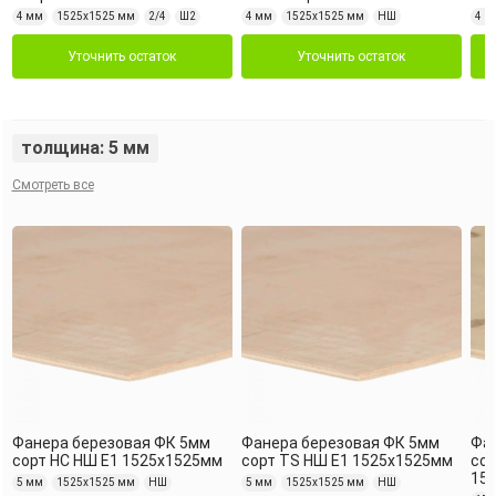
4 мм
1525х1525 мм
2/4
Ш2
4 мм
1525х1525 мм
НШ
4 м
Уточнить остаток
Уточнить остаток
толщина: 5 мм
Смотреть все
Фанера березовая ФК 5мм
Фанера березовая ФК 5мм
Фа
сорт НС НШ Е1 1525х1525мм
сорт TS НШ Е1 1525х1525мм
сор
15
5 мм
1525х1525 мм
НШ
5 мм
1525х1525 мм
НШ