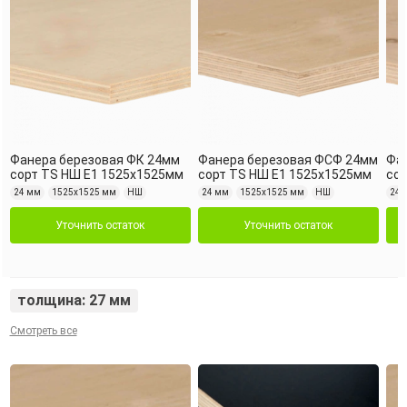
Фанера березовая ФК 24мм
Фанера березовая ФСФ 24мм
Фа
сорт TS НШ Е1 1525х1525мм
сорт TS НШ Е1 1525х1525мм
сор
24 мм
1525х1525 мм
НШ
24 мм
1525х1525 мм
НШ
24 
Уточнить остаток
Уточнить остаток
толщина: 27 мм
Смотреть все