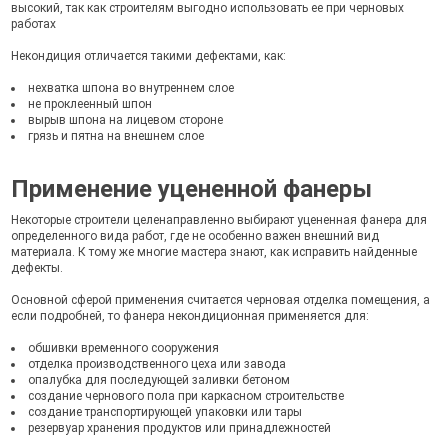
высокий, так как строителям выгодно использовать ее при черновых
работах
Некондиция отличается такими дефектами, как:
нехватка шпона во внутреннем слое
не проклеенный шпон
вырыв шпона на лицевом стороне
грязь и пятна на внешнем слое
Применение уцененной фанеры
Некоторые строители целенаправленно выбирают уцененная фанера для
определенного вида работ, где не особенно важен внешний вид
материала. К тому же многие мастера знают, как исправить найденные
дефекты.
Основной сферой применения считается черновая отделка помещения, а
если подробней, то фанера некондиционная применяется для:
обшивки временного сооружения
отделка производственного цеха или завода
опалубка для последующей заливки бетоном
создание чернового пола при каркасном строительстве
создание транспортирующей упаковки или тары
резервуар хранения продуктов или принадлежностей