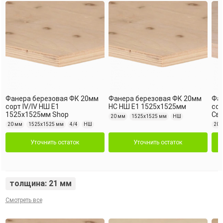
Фанера березовая ФК 20мм
Фанера березовая ФК 20мм
Фа
сорт IV/IV НШ Е1
НС НШ Е1 1525х1525мм
сор
1525х1525мм Shop
Св
20 мм
1525х1525 мм
НШ
20 мм
1525х1525 мм
4/4
НШ
20 
Уточнить остаток
Уточнить остаток
толщина: 21 мм
Смотреть все