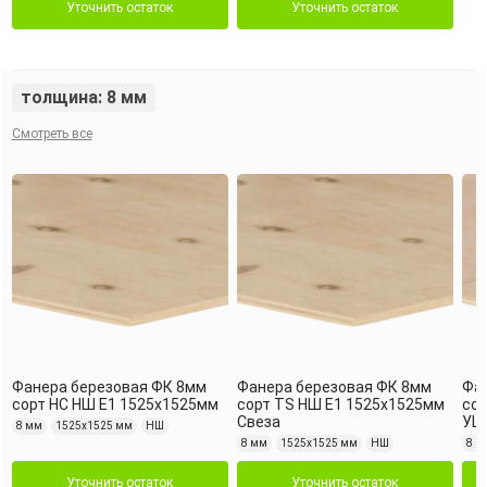
Уточнить остаток
Уточнить остаток
толщина: 8 мм
Смотреть все
Фанера березовая ФК 8мм
Фанера березовая ФК 8мм
Фа
сорт НС НШ Е1 1525х1525мм
сорт TS НШ Е1 1525х1525мм
сор
Свеза
УЦ
8 мм
1525х1525 мм
НШ
8 мм
1525х1525 мм
НШ
8 м
Уточнить остаток
Уточнить остаток