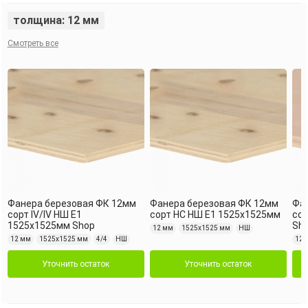
толщина: 12 мм
Смотреть все
Фанера березовая ФК 12мм
Фанера березовая ФК 12мм
Фа
сорт IV/IV НШ Е1
сорт НС НШ Е1 1525х1525мм
сор
1525х1525мм Shop
Sh
12 мм
1525х1525 мм
НШ
12 мм
1525х1525 мм
4/4
НШ
12 
Уточнить остаток
Уточнить остаток