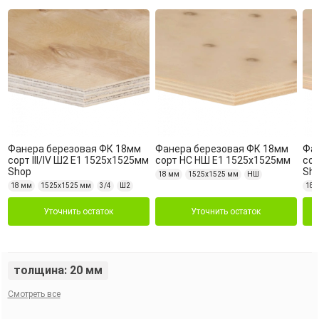
Фанера березовая ФК 18мм
Фанера березовая ФК 18мм
Фа
сорт III/IV Ш2 Е1 1525х1525мм
сорт НС НШ Е1 1525х1525мм
сор
Shop
Sh
18 мм
1525х1525 мм
НШ
18 мм
1525х1525 мм
3/4
Ш2
18 
Уточнить остаток
Уточнить остаток
толщина: 20 мм
Смотреть все