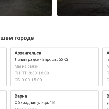
ашем городе
Архангельск
Ленинградский просп., 62К3
п
Мы на связи
М
ПН-ПТ: 8:30-18:00
П
СБ: 9:00-15:00
С
Варна
Объездная улица, 1В
у