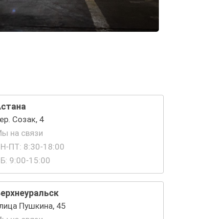
Астана
ер. Созак, 4
ы на связи
Н-ПТ: 8:30-18:00
Б: 9:00-15:00
Верхнеуральск
лица Пушкина, 45